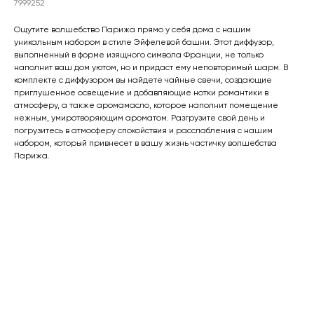
7999252
Ощутите волшебство Парижа прямо у себя дома с нашим
уникальным набором в стиле Эйфелевой башни. Этот диффузор,
выполненный в форме изящного символа Франции, не только
наполнит ваш дом уютом, но и придаст ему неповторимый шарм. В
комплекте с диффузором вы найдете чайные свечи, создающие
приглушенное освещение и добавляющие нотки романтики в
атмосферу, а также аромамасло, которое наполнит помещение
нежным, умиротворяющим ароматом. Разгрузите свой день и
погрузитесь в атмосферу спокойствия и расслабления с нашим
набором, который привнесет в вашу жизнь частичку волшебства
Парижа.